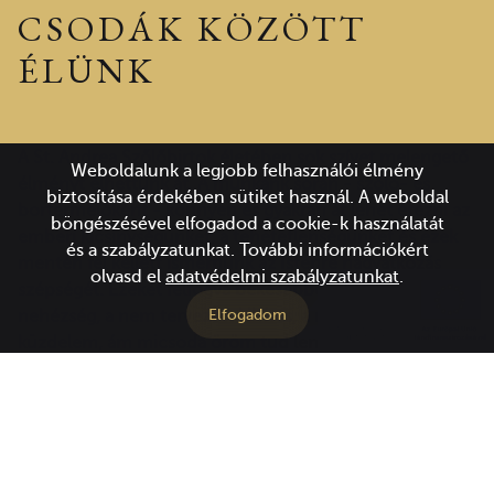
CSODÁK KÖZÖTT
ÉLÜNK
A St. Andrea Szőlőbirtok életében sok szívet melengető
Weboldalunk a legjobb felhasználói élmény
élményt élhettünk át. A munkánk során - szőlő- és
biztosítása érdekében sütiket használ. A weboldal
bortermelőként - könnyen és gyakran át lehet érezni az
böngészésével elfogadod a cookie-k használatát
emberi kicsinységünket, a tehetetlenségünket és ezek
és a szabályzatunkat. További információkért
mentén fel kellett ismernünk az Istenre hagyatkozás
olvasd el
adatvédelmi szabályzatunkat
.
szépségét. Ezeket felfogva békésebben elfogadható a
Elfogadom
nehézség, a nem tervezett kihívás, a magányos
küzdelem, ám micsoda öröm tud lenni egy nem várt,
vagy talán csak remélt eredmény ajándéka! Ez sokszor
az élet napi apróságaiban felfedezve is mélyen
megindító... Gondoskodik rólunk az Isten!
Nagy öröm, ha valaki jó érzéssel tekint a munkánkra,