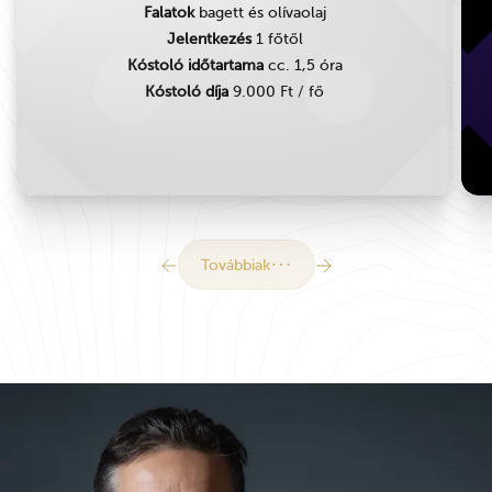
Falatok
bagett és olívaolaj
Jelentkezés
1 főtől
Kóstoló időtartama
cc. 1,5 óra
Kóstoló díja
9.000 Ft / fő
Továbbiak