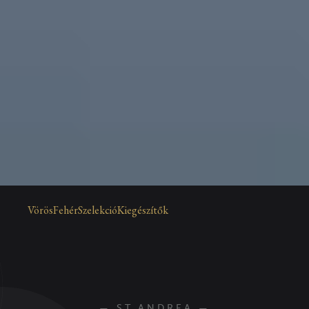
Vörös
Fehér
Szelekció
Kiegészítők
ST.ANDREA