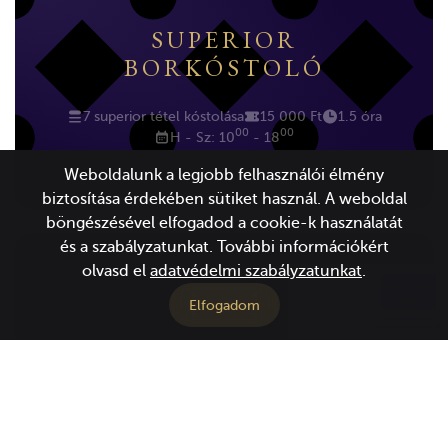
SUPERIOR
BORKÓSTOLÓ
7 superior tétel kóstolása
15 000 Ft
1.5 óra
00
00
H - Sz: 10
- 18
Weboldalunk a legjobb felhasználói élmény
biztosítása érdekében sütiket használ. A weboldal
böngészésével elfogadod a cookie-k használatát
és a szabályzatunkat. További információkért
olvasd el
adatvédelmi szabályzatunkat
.
PROGRAM
Elfogadom
GRAND SUPERIOR
BORKÓSTOLÓ
9 tétel kóstolása
25 000 Ft
2.5 óra
00
00
H - Sz: 10
- 18