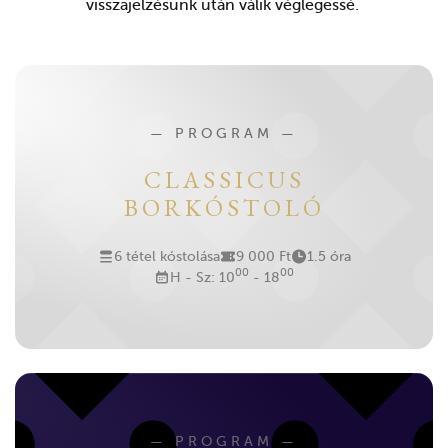
visszajelzésünk után válik véglegessé.
PROGRAM
CLASSICUS
BORKÓSTOLÓ
6 tétel kóstolása
9 000 Ft
1.5 óra
00
00
H - Sz: 10
- 18
PROGRAM