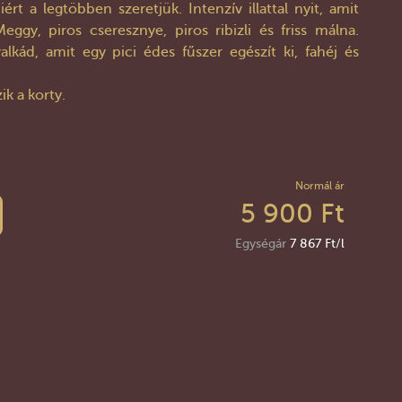
iért a legtöbben szeretjük. Intenzív illattal nyit, amit
ggy, piros cseresznye, piros ribizli és friss málna.
alkád, amit egy pici édes fűszer egészít ki, fahéj és
k a korty.
Normál ár
5 900 Ft
Egységár
7 867 Ft/l