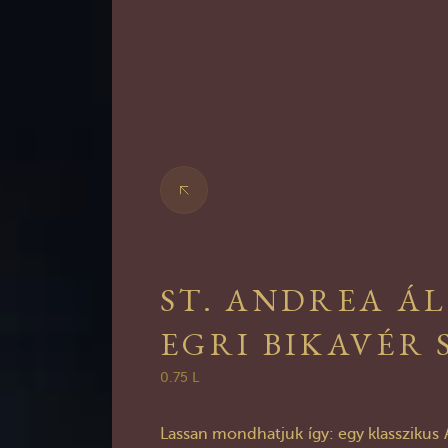
ST. ANDREA Á
EGRI BIKAVÉR 
0.75 L
Lassan mondhatjuk így: egy klasszikus Ál