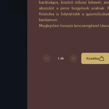
barátságos, bisztró stílusú bikavér, am
abszolút a piros bogyósok uralnak. Me
Kóstolva is folytatódik a gyümölcskav
kardamon.
Meglepően hosszú lencsengéssel távozi
Kosárba
db