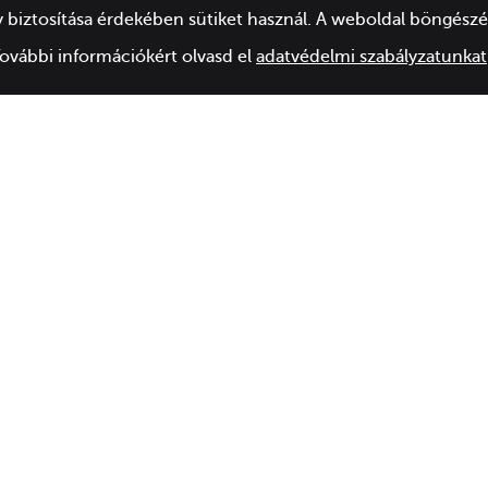
 biztosítása érdekében sütiket használ. A weboldal böngészés
További információkért olvasd el
adatvédelmi szabályzatunkat
WEBSHOP AJÁNLATUNK
HASONLÓ TERMÉKEK