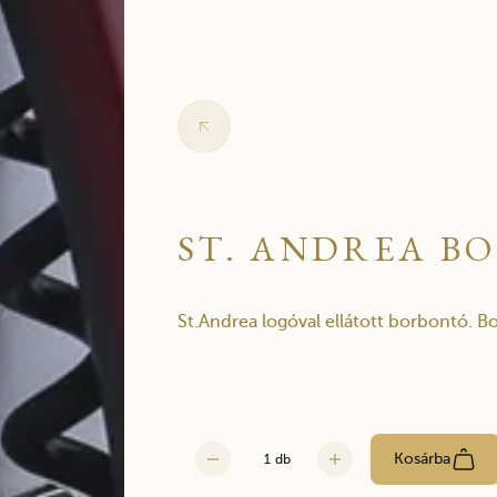
ST. ANDREA B
St.Andrea logóval ellátott borbontó. Bor
Kosárba
db