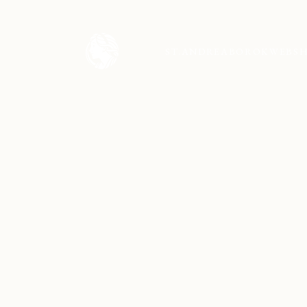
ST.ANDREA
BOROK
WEBS