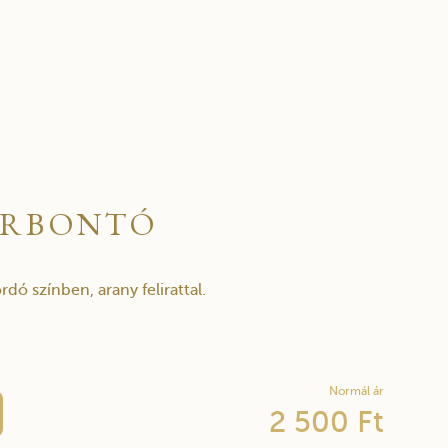
ORBONTÓ
dó színben, arany felirattal.
Normál ár
2 500 Ft