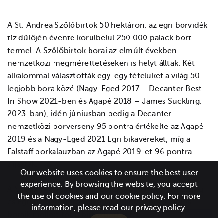
A St. Andrea Szőlőbirtok 50 hektáron, az egri borvidék
tíz dűlőjén évente körülbelül 250 000 palack bort
termel. A Szőlőbirtok borai az elmúlt években
nemzetközi megmérettetéseken is helyt álltak. Két
alkalommal választották egy-egy tételüket a világ 50
legjobb bora közé (Nagy-Eged 2017 – Decanter Best
In Show 2021-ben és Agapé 2018 – James Suckling,
2023-ban), idén júniusban pedig a Decanter
nemzetközi borverseny 95 pontra értékelte az Agapé
2019 és a Nagy-Eged 2021 Egri bikavéreket, míg a
Falstaff borkalauzban az Agapé 2019-et 96 pontra
díjazták.
Our website uses cookies to ensure the best user
experience. By browsing the website, you accept
A St. Andrea Szőlőbirtok borszortimentjét Egri csillag
the use of cookies and our cookie policy. For more
és Egri bikavér borok alkotják. A termőhelyi, dűlős
information, please read our
privacy policy.
boraik mellett több birtokbort is termelnek – ilyen a