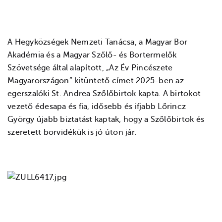
A Hegyközségek Nemzeti Tanácsa, a Magyar Bor
Akadémia és a Magyar Szőlő- és Bortermelők
Szövetsége által alapított, „Az Év Pincészete
Magyarországon” kitüntető címet 2025-ben az
egerszalóki St. Andrea Szőlőbirtok kapta. A birtokot
vezető édesapa és fia, idősebb és ifjabb Lőrincz
György újabb biztatást kaptak, hogy a Szőlőbirtok és
szeretett borvidékük is jó úton jár.