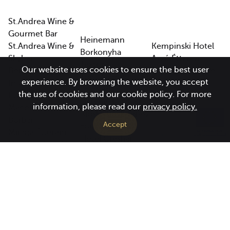
St.Andrea Wine &
Gourmet Bar
Heinemann
St.Andrea Wine &
Kempinski Hotel
Borkonyha
Skybar
Aszú Étterem
Textúra
Our website uses cookies to ensure the best user
Bortársaság
Pest-Buda Bistro
Tom-George
experience. By browsing the website, you accept
Imola Hotel Platán
(& Terasz)
Étterem
the use of cookies and our cookie policy. For more
Étterem
Onyx Étterem
Déryné Kávéház
information, please read our
privacy policy.
Macok Bisztró és
Rosenstein
Kiosk, Kiosk Terasz
Borbár
Vendéglő
Accept
Four Seasons
Mirage Étterem
Ikon Restaurant
Hotel Gresham
Hajdúszoboszló
Egri Bor Most
Palace Budapest
Aqua Hotel, Gyula
Kolping Hotel